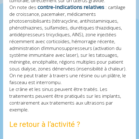
tumorale, directement sur un utérus gravide.
contre-indications relatives
On note des
: cartilage
de croissance, pacemaker, médicaments
photosensibilisants (tétracycline, antihistaminiques,
phénothiazines, sulfamides, diurétiques thiazidiques,
antidépresseurs tricycliques, AINS), zone injectées
récemment avec corticoïdes, hémorragie récente,
administration d’immunosuppresseurs (activation du
système immunitaire avec laser), sur les tatouages,
méningite, encéphalite, régions multiples pour patient
sous dialyse, zones dénervées (insensibilité à chaleur).
On ne peut traiter à travers une résine ou un plâtre, le
faisceau est interrompu.
Le crâne et les sinus peuvent être traités. Les
traitements peuvent être pratiqués sur les implants,
contrairement aux traitements aux ultrasons par
exemple.
Le retour à l’activité ?