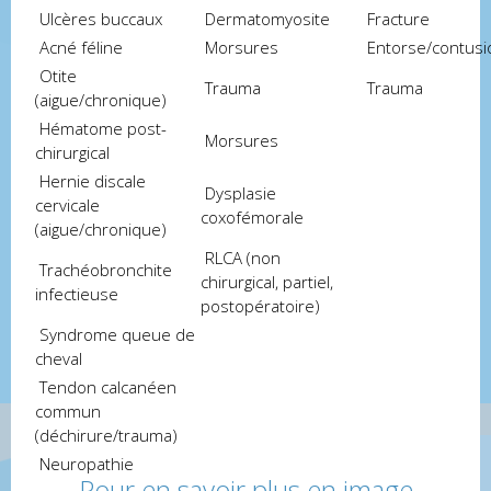
Ulcères buccaux
Dermatomyosite
Fracture
Acné féline
Morsures
Entorse/contusi
Otite
Trauma
Trauma
(aigue/chronique)
Hématome post-
Morsures
chirurgical
Hernie discale
Dysplasie
cervicale
coxofémorale
(aigue/chronique)
RLCA (non
Trachéobronchite
chirurgical, partiel,
infectieuse
postopératoire)
Syndrome queue de
cheval
Tendon calcanéen
commun
(déchirure/trauma)
Neuropathie
Pour en savoir plus en image