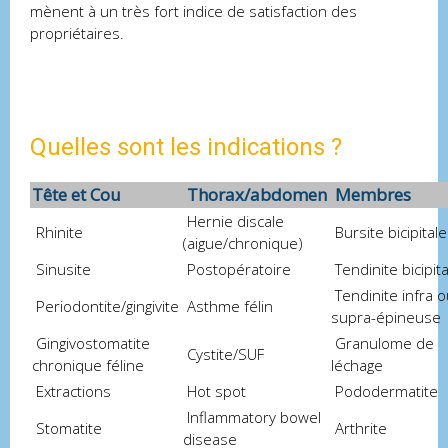
mènent à un très fort indice de satisfaction des
propriétaires.
Quelles sont les indications ?
Tête et Cou
Thorax/abdomen
Membres
Hernie discale
Rhinite
Bursite bicipitale
(aigue/chronique)
Sinusite
Postopératoire
Tendinite bicipita
Tendinite infra 
Periodontite/gingivite
Asthme félin
supra-épineuse
Gingivostomatite
Granulome de
Cystite/SUF
chronique féline
léchage
Extractions
Hot spot
Pododermatite
Inflammatory bowel
Stomatite
Arthrite
disease