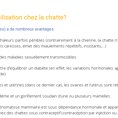
ilisation chez la chatte?
ires) a de nombreux avantages
chaleurs parfois pénibles (contrairement à la chienne, la chatte 
s caresses, émet des miaulements répétitifs, insistants,…)
 des maladies sexuellement transmissibles
e d’équilibrer un diabète (en effet, les variations hormonales agi
ile)
et utérines (dans ce dernier cas, les ovaires et l’utérus sont reti
ème et un gonflement soudain d’une ou plusieurs mamelles.
dénomatose mammaire est sous dépendance hormonale et apparaît
z des chattes sous contraceptif (contraception par injection ou p