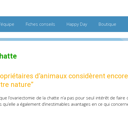
L’équipe
Fiches conseils
Happy Day
Boutique
chatte
priétaires d’animaux considèrent encore q
ntre nature”
 que l’ovariectomie de la chatte n’a pas pour seul intérêt de fair
is qu’elle a également d’inestimables avantages en ce qui concerne