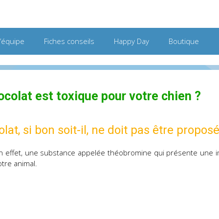
L’équipe
Fiches conseils
Happy Day
Boutique
colat est toxique pour votre chien ?
lat, si bon soit-il, ne doit pas être prop
 en effet, une substance appelée théobromine qui présente une i
otre animal.