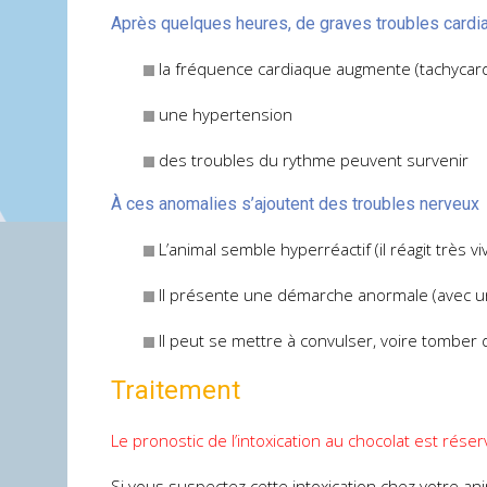
Après quelques heures, de graves troubles cardi
la fréquence cardiaque augmente (tachycard
une hypertension
des troubles du rythme peuvent survenir
À ces anomalies s’ajoutent des troubles nerveux
L’animal semble hyperréactif (il réagit très 
Il présente une démarche anormale (avec 
Il peut se mettre à convulser, voire tomber 
Traitement
Le pronostic de l’intoxication au chocolat est réser
Si vous suspectez cette intoxication chez votre an