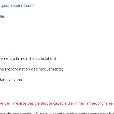
aques apparaissent
ie)
vivement à la moindre stimulation)
une incoordination des mouvements)
dans le coma.
vé car il n’existe pas d’antidote capable d’éliminer la théobromine 
imal de compagnie, il faut vous rendre le plus rapidement possible