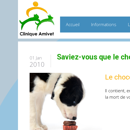
Accueil
Informations
Saviez-vous que le cho
01 Jan
2010
Le choco
Il contient,
la mort de v