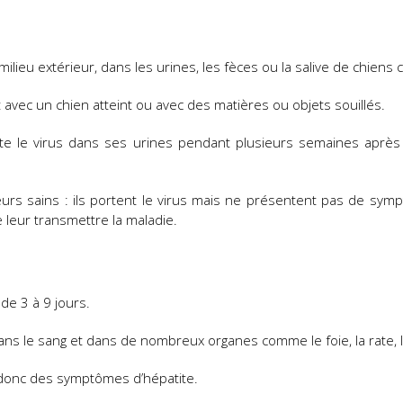
ilieu extérieur, dans les urines, les fèces ou la salive de chiens
t avec un chien atteint ou avec des matières ou objets souillés.
ète le virus dans ses urines pendant plusieurs semaines après s
teurs sains : ils portent le virus mais ne présentent pas de sym
 leur transmettre la maladie.
de 3 à 9 jours.
 dans le sang et dans de nombreux organes comme le foie, la rate, 
t donc des symptômes d’hépatite.