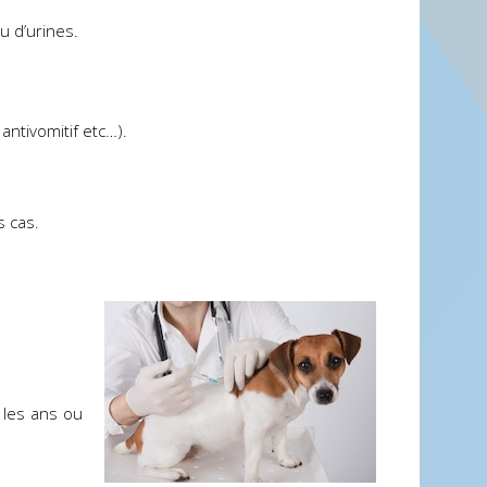
u d’urines.
antivomitif etc…).
s cas.
 les ans ou