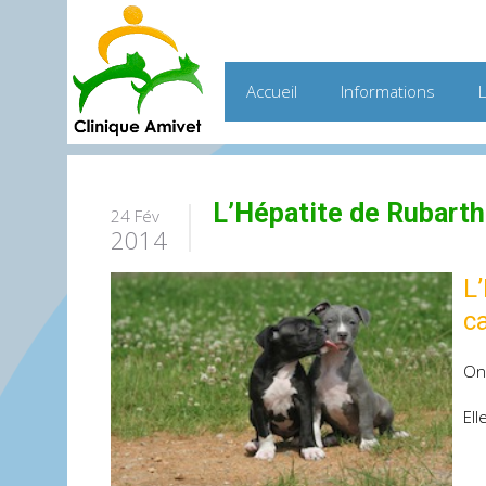
Accueil
Informations
L’Hépatite de Rubarth
24 Fév
2014
L
c
On 
Ell