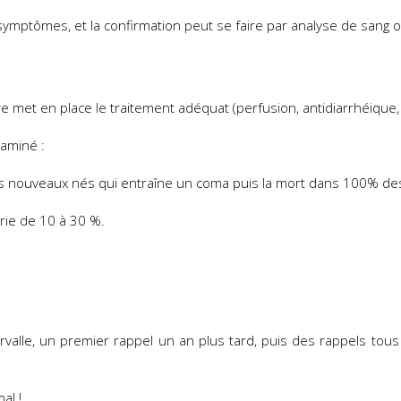
s symptômes, et la confirmation peut se faire par analyse de sang o
 met en place le traitement adéquat (perfusion, antidiarrhéique, 
taminé :
ens nouveaux nés qui entraîne un coma puis la mort dans 100% de
arie de 10 à 30 %.
ervalle, un premier rappel un an plus tard, puis des rappels tous
al !