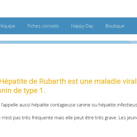
L’équipe
Fiches conseils
Happy Day
Boutique
’Hépatite de Rubarth est une maladie viral
anin de type 1.
l’appelle aussi hépatite contagieuse canine ou hépatite infectieu
e n’est pas très fréquente mais elle peut être très grave. Les jeu