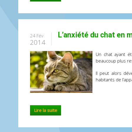
L’anxiété du chat en m
24 Fév
2014
Un chat ayant é
beaucoup plus res
Il peut alors dé
habitants de l’a
Lire la suite