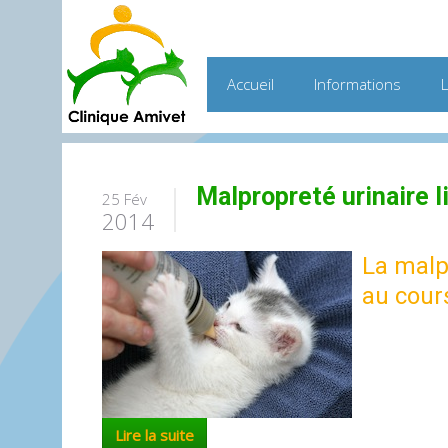
Accueil
Informations
Malpropreté urinaire 
25 Fév
2014
La malp
au cour
Lire la suite