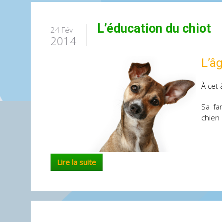
L’éducation du chiot
24 Fév
2014
L’â
À cet 
Sa fa
chien 
Lire la suite